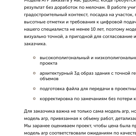
Модель АГР заказать у нас удобно, когда требует
результат без доработок по мелочам. В работе уч
градостроительный контекст, посадка на участок,
высотные отметки и требования к цифровой пода
нашего специалиста не менее 10 лет, поэтому мод
визуально точной, а пригодной для согласование 
заказчика.
высокополигональный и низкополигональн
проекта
архитектурный 3д образ здания с точной г
объемов
подготовка файла для передачи в проектны
корректировка по замечаниям без потери к
Для заказчика важна не только сама модель агр, н
модель агр, привязанная к объему работ, детализа
Мы заранее оцениваем проект, чтобы цена была пр
модель агр соответствовали ожиданиям по качест