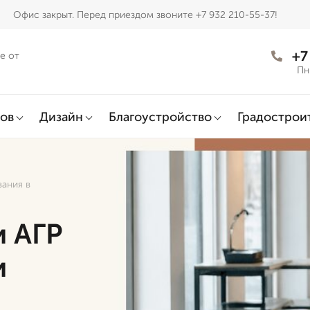
Офис закрыт. Перед приездом звоните +7 932 210-55-37!
+7
е от
Пн
ов
Дизайн
Благоустройство
Градострои
вания в
и АГР
и