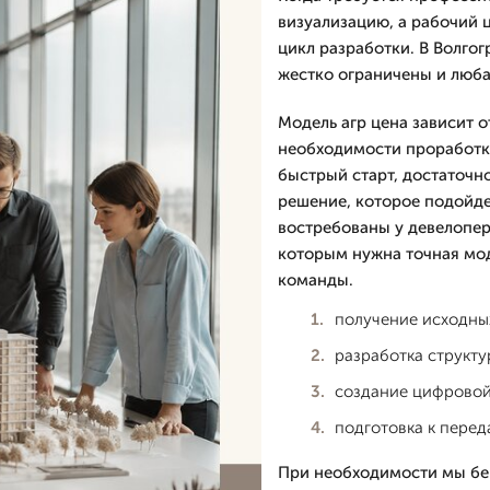
визуализацию, а рабочий 
цикл разработки. В Волгог
жестко ограничены и люба
Модель агр цена зависит о
необходимости проработки
быстрый старт, достаточн
решение, которое подойде
востребованы у девелоперо
которым нужна точная мод
команды.
получение исходных
разработка структ
создание цифровой
подготовка к перед
При необходимости мы бер