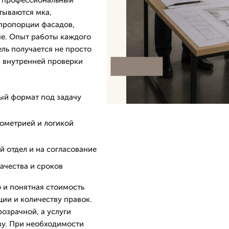
ся профессиональный
итываются мка,
 пропорции фасадов,
че. Опыт работы каждого
ель получается не просто
и внутренней проверки
ый формат под задачу
еометрией и логикой
й отдел и на согласование
ачества и сроков
о и понятная стоимость
ции и количеству правок.
озрачной, а услуги
ву. При необходимости