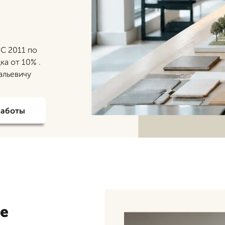
 С 2011 по
ка от 10% .
альевичу
работы
де